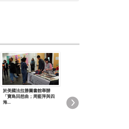
於美國法拉勝圖書館舉辦
「寶島回想曲；周藍萍與四
於華盛頓大學東亞圖書館舉
海...
辦「臺灣音樂之美」展覽
(2014)