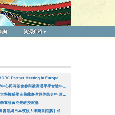
查詢
資源介紹
DRC Partner Meeting in Europe
基會參與歐洲漢學學會雙年會 推廣臺灣人文領域研究成果
者舊藏臺灣原住民史料 達成徵集三代傳承日本學者完整拼圖
學邀請黃克先教授演講
筑波大學圖書館攜手成立「臺灣學術數位資源中心」(TADRC)