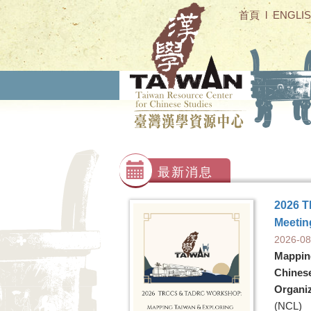
首頁
l
ENGLI
最新消息
2026 
Meetin
2026-08
Mappin
Chines
Organi
(NCL)