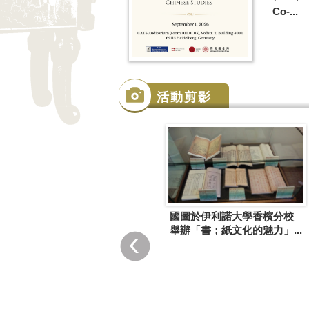
Co-...
活動剪影
國圖於伊利諾大學香檳分校
舉辦「書；紙文化的魅力」...
倫敦大學亞非學院臺灣漢學
資源中心