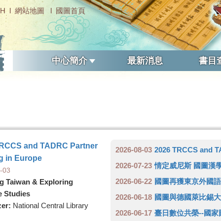
SH
l
網站地圖
l
國圖首頁
中心簡介
最新消息
書目
TRCCS and TADRC Partner
2026-08-03
2026 TRCCS and TA
g in Europe
2026-07-23
情定威尼斯 國圖漢學中心與蔣
-03
2026-06-22
國圖再獲東京外國語大學權威學
g Taiwan & Exploring
e Studies
2026-06-18
國圖與德國萊比錫大
zer:
National Central Library
2026-06-17
臺日數位共榮--國家圖書館與日本