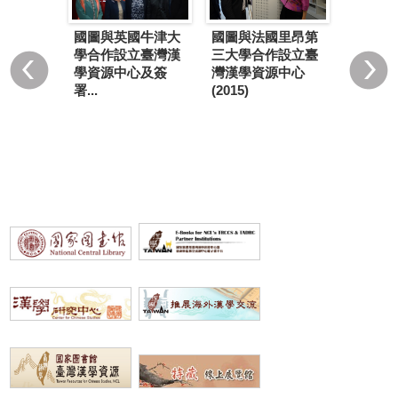
國圖與英國牛津大
國圖與法國里昂第
來亞大學
第12個
學合作設立臺灣漢
三大學合作設立臺
臺灣漢學
源中心
學資源中心及簽
灣漢學資源中心
15)
大學成立(
署...
(2015)