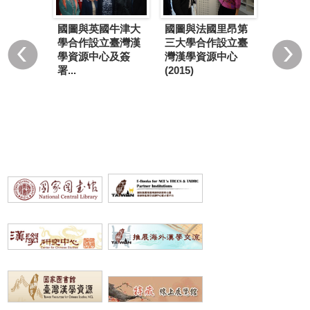
國圖與法國里昂第
第12個臺灣漢學資
國圖與德國巴伐利
三大學合作設立臺
源中心在日本東京
亞邦立圖書館合作
灣漢學資源中心
大學成立(2014)
設立臺灣漢學資
(2015)
源...