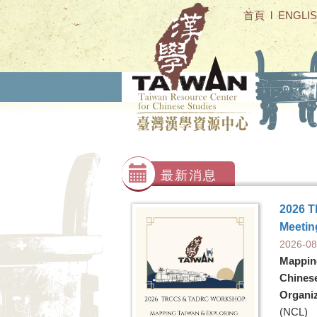
首頁
l
ENGLI
最新消息
2026 
Meetin
2026-08
Mappin
Chines
Organi
(NCL)