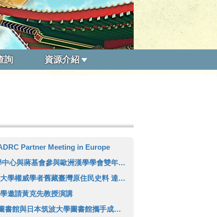
查詢
資源介紹
DRC Partner Meeting in Europe
基會參與歐洲漢學學會雙年會 推廣臺灣人文領域研究成果
者舊藏臺灣原住民史料 達成徵集三代傳承日本學者完整拼圖
學邀請黃克先教授演講
筑波大學圖書館攜手成立「臺灣學術數位資源中心」(TADRC)