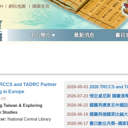
SH
l
網站地圖
l
國圖首頁
中心簡介
最新消息
書目
TRCCS and TADRC Partner
2026-08-03
2026 TRCCS and TA
g in Europe
2026-07-23
情定威尼斯 國圖漢學中心與蔣
-03
2026-06-22
國圖再獲東京外國語大學權威學
g Taiwan & Exploring
e Studies
2026-06-18
國圖與德國萊比錫大
zer:
National Central Library
2026-06-17
臺日數位共榮--國家圖書館與日本