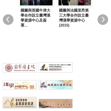
國圖與英國牛津大
國圖與法國里昂第
來亞大學
第12個
學合作設立臺灣漢
三大學合作設立臺
臺灣漢學
源中心
學資源中心及簽
灣漢學資源中心
15)
大學成立(
署...
(2015)