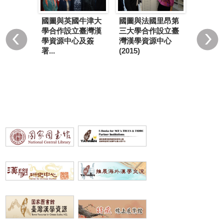
國圖與英國牛津大
國圖與法國里昂第
來亞大學
第12個
學合作設立臺灣漢
三大學合作設立臺
臺灣漢學
源中心
學資源中心及簽
灣漢學資源中心
15)
大學成立(
署...
(2015)